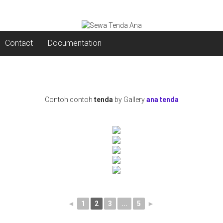
Contact
Documentation
Contoh contoh
tenda
by Gallery
ana tenda
◄
1
2
3
...
5
►