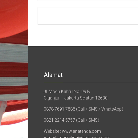
Alamat
Jl. Moch Kahfi I No. 99 B
Ciganjur – Jakarta Selatan 12630
0878 7691 7888 (Call / SMS / WhatsApp)
0821 2214 5757 (Call / SMS)
Website : www.anatenda.com
E-mail : marketing@anatenda.com